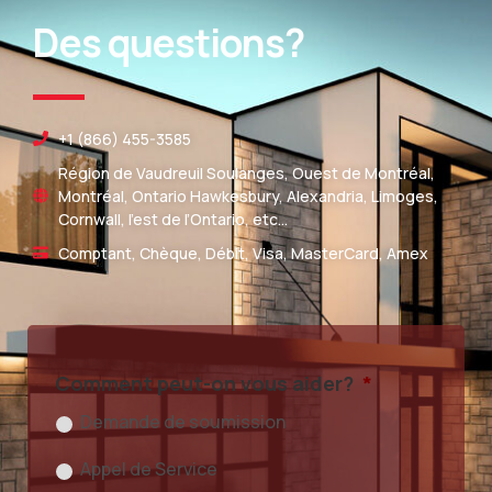
Des questions?
+1 (866) 455-3585
Région de Vaudreuil Soulanges, Ouest de Montréal,
Montréal, Ontario Hawkesbury, Alexandria, Limoges,
Cornwall, l’est de l’Ontario, etc…
Comptant, Chèque, Débit, Visa, MasterCard, Amex
Comment peut-on vous aider?
*
Demande de soumission
Appel de Service