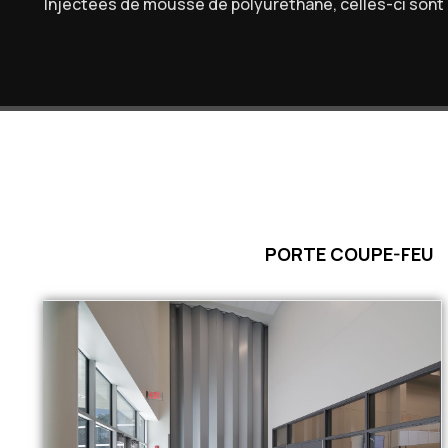
Injectées de mousse de polyuréthane, celles-ci sont 
PORTE COUPE-FEU