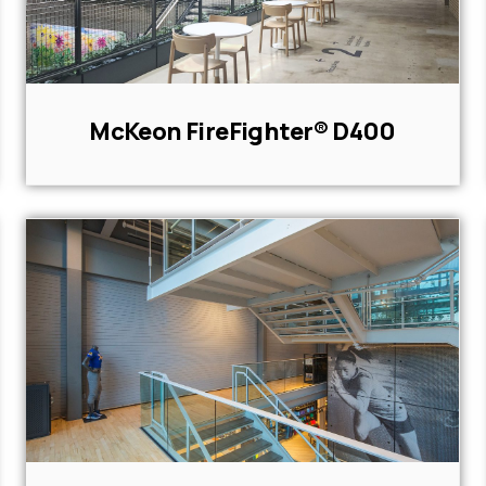
McKeon FireFighter® D400