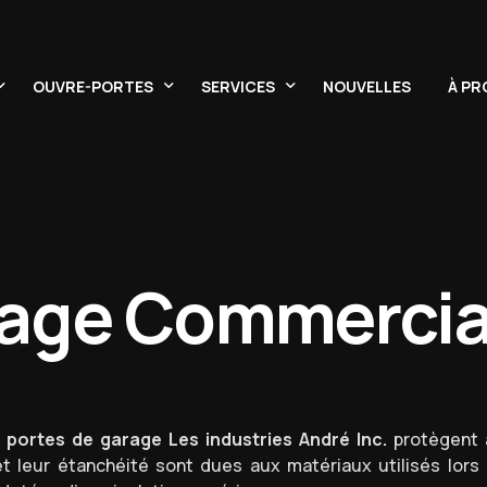
OUVRE-PORTES
SERVICES
NOUVELLES
À PR
Résidentiels
Services & réparations
striel
Commerciaux
Architectes & contracteurs
rage Commercia
Pièces pour moteurs
s portes de garage Les industries André Inc.
protègent
t leur étanchéité sont dues aux matériaux utilisés lors d