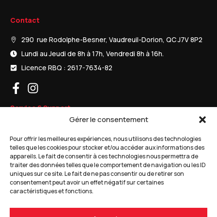
Contact
290 rue Rodolphe-Besner, Vaudreuil-Dorion, QC J7V 8P2
Lundi au Jeudi de 8h à 17h, Vendredi 8h à 16h.
Licence RBQ : 2617-7634-82
Service & Support
Gérer le consentement
Porte de garage résidentielles
Pour offrir les meilleures expériences, nous utilisons des technologies
Porte de garages commerciales
telles que les cookies pour stocker et/ou accéder aux informations des
appareils. Le fait de consentir à ces technologies nous permettra de
Ouvre-portes de garage
traiter des données telles que le comportement de navigation ou les ID
uniques sur ce site. Le fait de ne pas consentir ou de retirer son
consentement peut avoir un effet négatif sur certaines
Produits
caractéristiques et fonctions.
Soumission gratuite