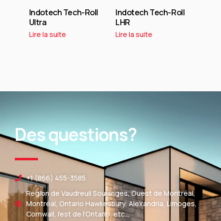
Indotech Tech-Roll
Indotech Tech-Roll
Ultra
LHR
Lire la suite
Lire la suite
Des questions?
+1 (866) 455-3585
Région de Vaudreuil Soulanges, Ouest de Montréal,
Montréal, Ontario Hawkesbury, Alexandria, Limoges,
Cornwall, l’est de l’Ontario, etc…