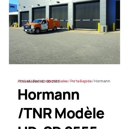
En
Accueil
/
Portes commerciales
/
Porte Rapide
/ Hormann /TNR Modèle HD-SD 2555
Hormann
/TNR Modèle