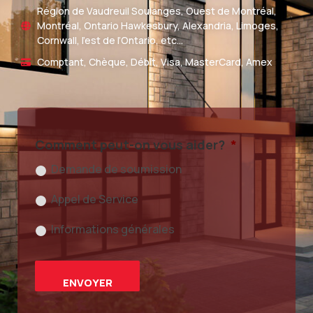
Région de Vaudreuil Soulanges, Ouest de Montréal,
Montréal, Ontario Hawkesbury, Alexandria, Limoges,
Cornwall, l’est de l’Ontario, etc…
Comptant, Chèque, Débit, Visa, MasterCard, Amex
Comment peut-on vous aider?
*
Demande de soumission
Appel de Service
Informations générales