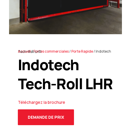
En
Accueil
/
Portes commerciales
/
Porte Rapide
/ Indotech Tech-Roll LHR
Indotech
Tech-Roll LHR
Téléchargez la brochure
DEMANDE DE PRIX