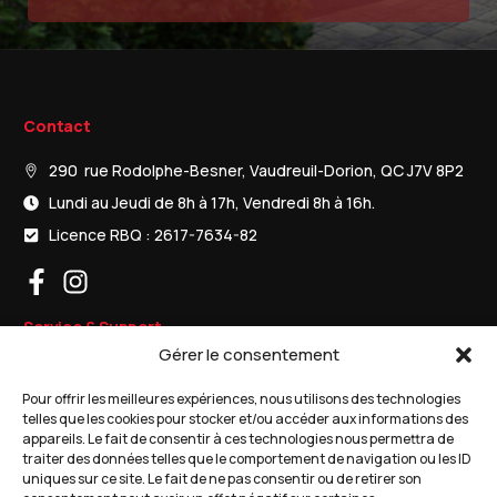
Contact
290 rue Rodolphe-Besner, Vaudreuil-Dorion, QC J7V 8P2
Lundi au Jeudi de 8h à 17h, Vendredi 8h à 16h.
Licence RBQ : 2617-7634-82
Service & Support
Gérer le consentement
Porte de garage résidentielles
Pour offrir les meilleures expériences, nous utilisons des technologies
Porte de garages commerciales
telles que les cookies pour stocker et/ou accéder aux informations des
appareils. Le fait de consentir à ces technologies nous permettra de
Ouvre-portes de garage
traiter des données telles que le comportement de navigation ou les ID
uniques sur ce site. Le fait de ne pas consentir ou de retirer son